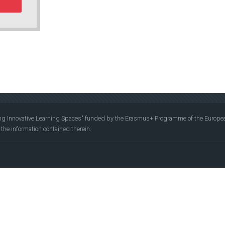
ing Innovative Learning Spaces" funded by the Erasmus+ Programme of the Europ
he information contained therein.