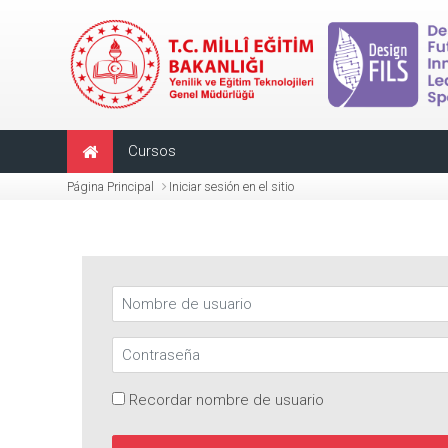
Salta al contenido principal
Cursos
Página Principal
Iniciar sesión en el sitio
Nombre de usuario
Contraseña
Recordar nombre de usuario