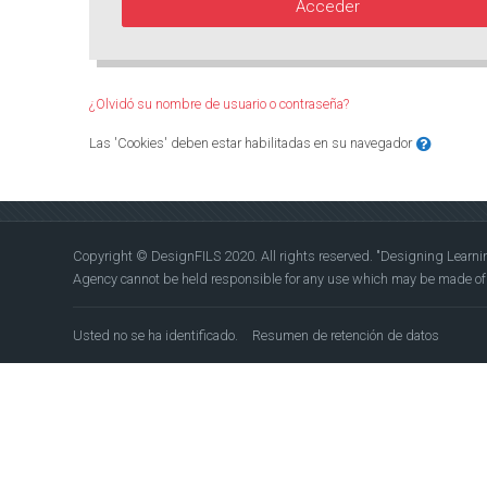
Acceder
¿Olvidó su nombre de usuario o contraseña?
Las 'Cookies' deben estar habilitadas en su navegador
Copyright © DesignFILS 2020. All rights reserved. "Designing Learn
Agency cannot be held responsi­ble for any use which may be made of t
Usted no se ha identificado.
Resumen de retención de datos